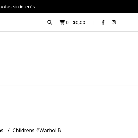
uotas sin interés
0
-
$0,00
as
Childrens #Warhol B