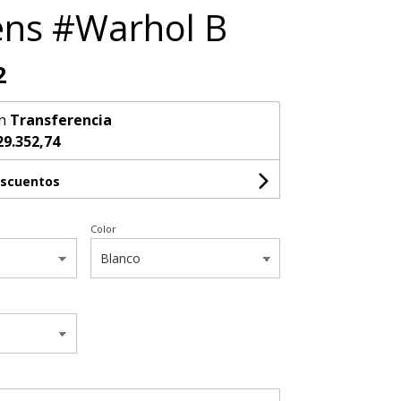
ens #Warhol B
2
n
Transferencia
29.352,74
escuentos
Color