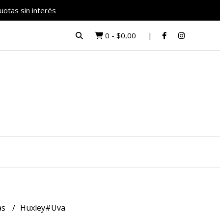
uotas sin interés
0
-
$0,00
as
Huxley#Uva