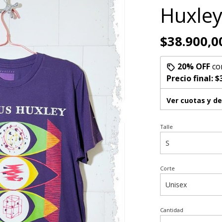
Huxle
$38.900,0
20% OFF
co
Precio final:
$
Ver cuotas y d
Talle
Corte
Cantidad