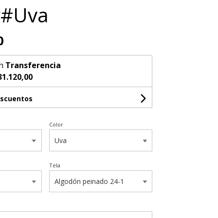
y#Uva
0
n
Transferencia
31.120,00
escuentos
Color
Tela