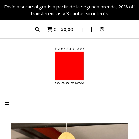
Envío a sucursal gratis a partir de la segunda prenda, 20% off
transferencias y 3 cuotas sin interés
0
-
$0,00