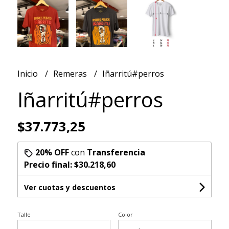
Inicio
Remeras
Iñarritú#perros
Iñarritú#perros
$37.773,25
20% OFF
con
Transferencia
Precio final:
$30.218,60
Ver cuotas y descuentos
Talle
Color