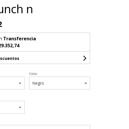
unch n
2
n
Transferencia
29.352,74
escuentos
Color