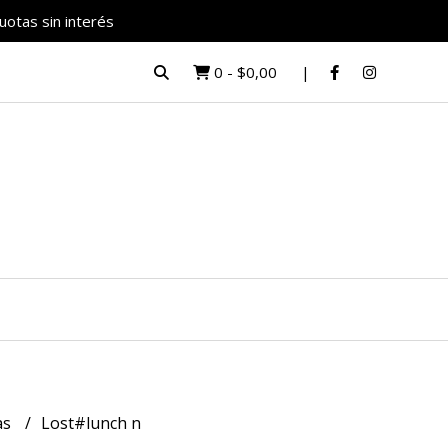
uotas sin interés
0
-
$0,00
as
Lost#lunch n