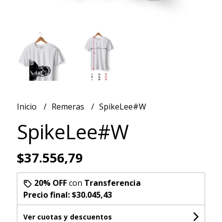
Inicio
Remeras
SpikeLee#W
SpikeLee#W
$37.556,79
20% OFF
con
Transferencia
Precio final:
$30.045,43
Ver cuotas y descuentos