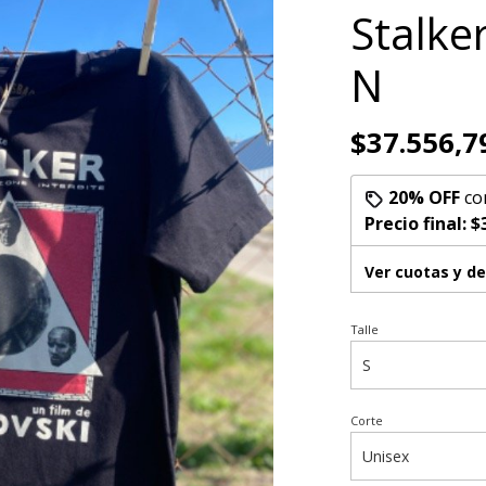
Stalke
N
$37.556,7
20% OFF
co
Precio final:
$
Ver cuotas y d
Talle
Corte