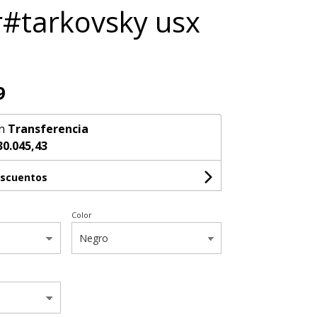
r#tarkovsky usx
9
n
Transferencia
30.045,43
escuentos
Color