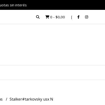
uotas sin interés
0
-
$0,00
as
Stalker#tarkovsky usx N