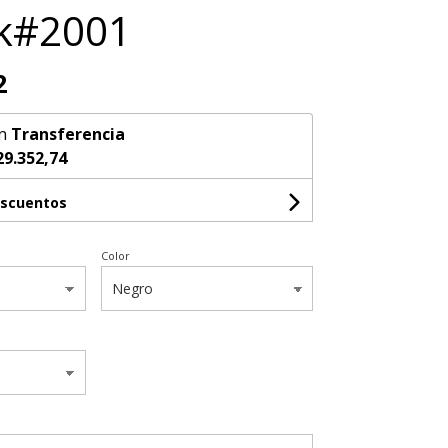
ck#2001
2
n
Transferencia
29.352,74
escuentos
Color