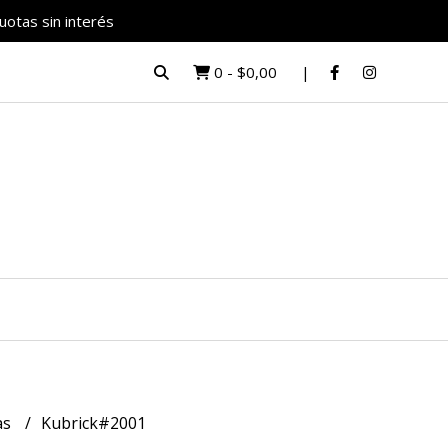
uotas sin interés
0
-
$0,00
as
Kubrick#2001