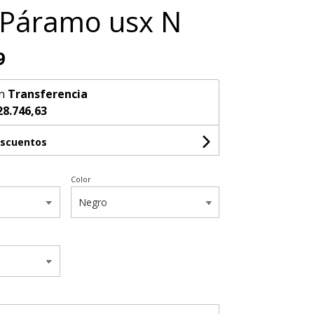
#Páramo usx N
9
n
Transferencia
28.746,63
escuentos
Color