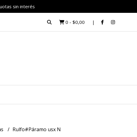
uotas sin interés
0
-
$0,00
as
Rulfo#Páramo usx N